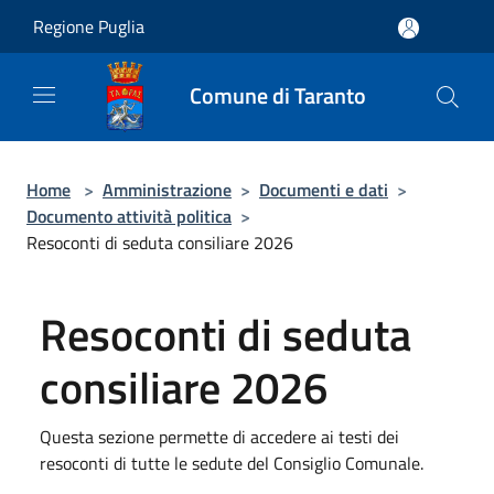
Salta al contenuto principale
Regione Puglia
Comune di Taranto
Home
>
Amministrazione
>
Documenti e dati
>
Documento attività politica
>
Resoconti di seduta consiliare 2026
Resoconti di seduta
consiliare 2026
Questa sezione permette di accedere ai testi dei
resoconti di tutte le sedute del Consiglio Comunale.