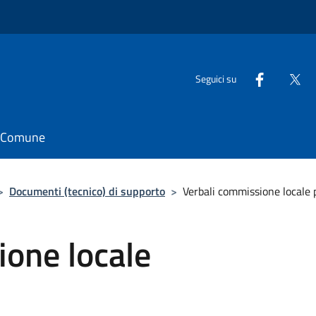
Seguici su
il Comune
>
Documenti (tecnico) di supporto
>
Verbali commissione locale 
ione locale