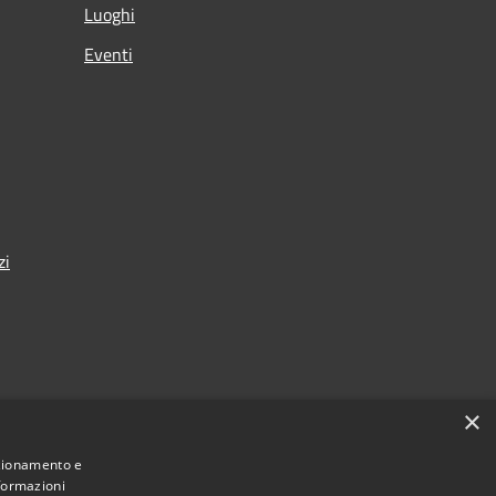
Luoghi
Eventi
zi
×
nza
nzionamento e
nformazioni