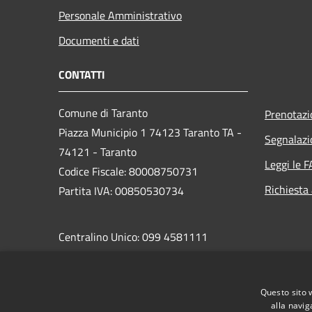
Personale Amministrativo
Documenti e dati
CONTATTI
Comune di Taranto
Prenotaz
Piazza Municipio 1 74123 Taranto TA -
Segnalazi
74121 - Taranto
Leggi le 
Codice Fiscale: 80008750731
Richiesta
Partita IVA: 00850530734
Centralino Unico: 099 4581111
PEC:
protocollo.comunetaranto@pec.rupar.puglia.it
Questo sito 
alla navig