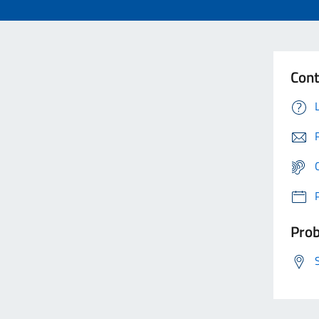
Cont
Prob