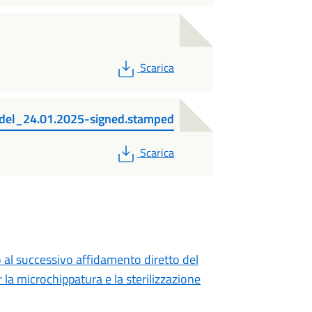
PDF
Scarica
del_24.01.2025-signed.stamped
PDF
Scarica
o al successivo affidamento diretto del
la microchippatura e la sterilizzazione