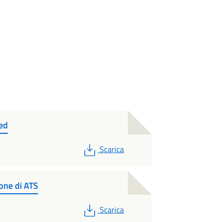
ed
PDF
Scarica
one di ATS
PDF
Scarica