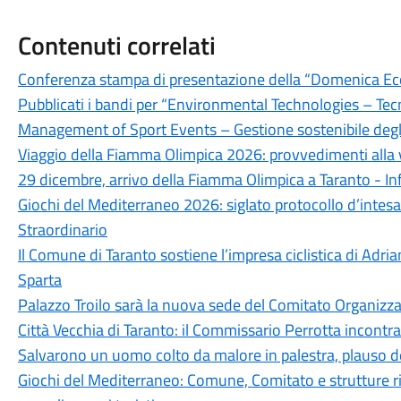
Contenuti correlati
Conferenza stampa di presentazione della “Domenica Ec
Pubblicati i bandi per “Environmental Technologies – Tec
Management of Sport Events – Gestione sostenibile degli 
Viaggio della Fiamma Olimpica 2026: provvedimenti alla via
29 dicembre, arrivo della Fiamma Olimpica a Taranto - Inf
Giochi del Mediterraneo 2026: siglato protocollo d’intesa
Straordinario
Il Comune di Taranto sostiene l’impresa ciclistica di Adri
Sparta
Palazzo Troilo sarà la nuova sede del Comitato Organizz
Città Vecchia di Taranto: il Commissario Perrotta incontra 
Salvarono un uomo colto da malore in palestra, plauso de
Giochi del Mediterraneo: Comune, Comitato e strutture ric