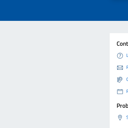
Cont
Prob