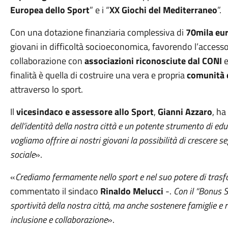
Europea dello Sport
” e i “
XX Giochi del Mediterraneo
”.
Con una dotazione finanziaria complessiva di
70mila eu
giovani in difficoltà socioeconomica, favorendo l’acces
collaborazione con
associazioni riconosciute dal CONI
e
finalità è quella di costruire una vera e propria
comunità 
attraverso lo sport.
Il
vicesindaco e assessore allo Sport
,
Gianni Azzaro
, ha
dell’identità della nostra città e un potente strumento di ed
vogliamo offrire ai nostri giovani la possibilità di crescere se
sociale
».
«
Crediamo fermamente nello sport e nel suo potere di trasfo
commentato il sindaco
Rinaldo Melucci
-.
Con il “Bonus S
sportività della nostra città, ma anche sostenere famiglie e 
inclusione e collaborazione
».