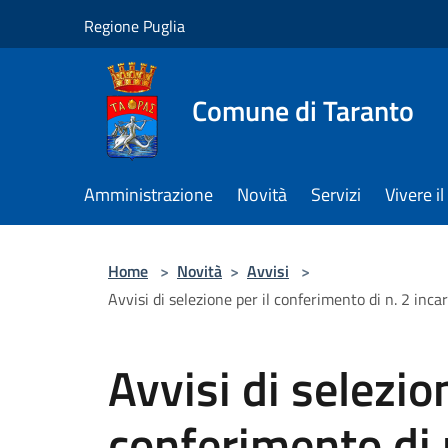
Salta al contenuto principale
Regione Puglia
Comune di Taranto
Amministrazione
Novità
Servizi
Vivere 
Home
>
Novità
>
Avvisi
>
Avvisi di selezione per il conferimento di n. 2 in
Avvisi di selezion
conferimento di n