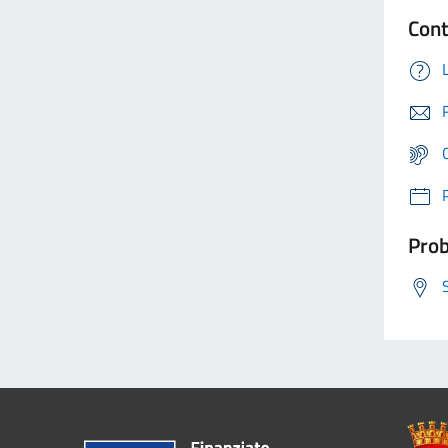
Cont
Prob