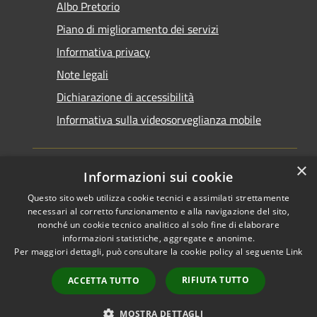
Albo Pretorio
Piano di miglioramento dei servizi
Informativa privacy
Note legali
Dichiarazione di accessibilità
Informativa sulla videosorveglianza mobile
×
Informazioni sui cookie
Questo sito web utilizza cookie tecnici e assimilati strettamente
RSS
Copyright © 2026 • Comune di
necessari al corretto funzionamento e alla navigazione del sito,
Accessibilità
Taranto • Powered by
nonché un cookie tecnico analitico al solo fine di elaborare
informazioni statistiche, aggregate e anonime.
Privacy
Municipium
Accesso
•
Per maggiori dettagli, può consultare la cookie policy al seguente
Link
Cookie
redazione
Mappa del sito
RIFIUTA TUTTO
ACCETTA TUTTO
Area riservata del
dipendente
MOSTRA DETTAGLI