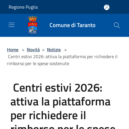
Salta al contenuto principale
Regione Puglia
Comune di Taranto
Home
>
Novità
>
Notizie
>
Centri estivi 2026: attiva la piattaforma per richiedere il
rimborso per le spese sostenute
Centri estivi 2026:
attiva la piattaforma
per richiedere il
rimborso per le spese