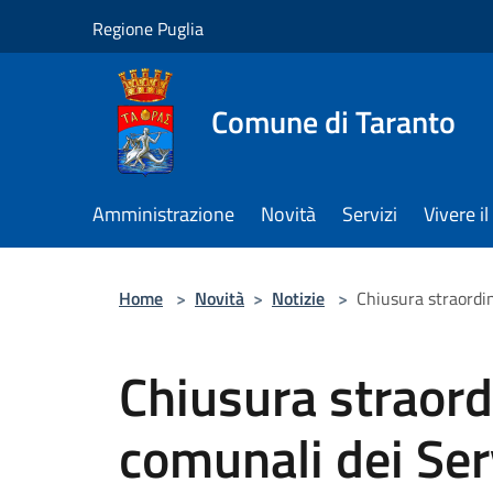
Salta al contenuto principale
Regione Puglia
Comune di Taranto
Amministrazione
Novità
Servizi
Vivere 
Home
>
Novità
>
Notizie
>
Chiusura straordin
Chiusura straordi
comunali dei Ser