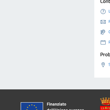
Cont
Prob