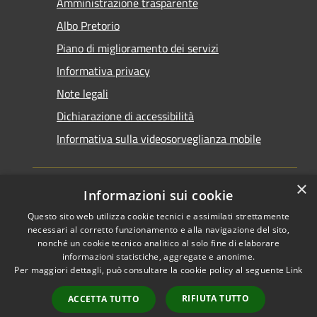
Amministrazione trasparente
Albo Pretorio
Piano di miglioramento dei servizi
Informativa privacy
Note legali
Dichiarazione di accessibilità
Informativa sulla videosorveglianza mobile
×
Informazioni sui cookie
Questo sito web utilizza cookie tecnici e assimilati strettamente
RSS
Copyright © 2026 • Comune di
necessari al corretto funzionamento e alla navigazione del sito,
Accessibilità
Taranto • Powered by
nonché un cookie tecnico analitico al solo fine di elaborare
informazioni statistiche, aggregate e anonime.
Privacy
Municipium
Accesso
•
Per maggiori dettagli, può consultare la cookie policy al seguente
Link
Cookie
redazione
Mappa del sito
RIFIUTA TUTTO
ACCETTA TUTTO
Area riservata del