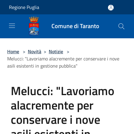
Salta al contenuto principale
Regione Puglia
Comune di Taranto
Home
>
Novità
>
Notizie
>
Melucci: "Lavoriamo alacremente per conservare i nove
asili esistenti in gestione pubblica"
Melucci: "Lavoriamo
alacremente per
conservare i nove
asili esistenti in