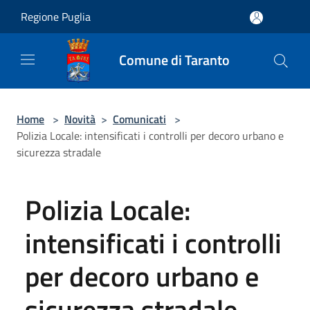
Salta al contenuto principale
Regione Puglia
Comune di Taranto
Home
>
Novità
>
Comunicati
>
Polizia Locale: intensificati i controlli per decoro urbano e
sicurezza stradale
Polizia Locale:
intensificati i controlli
per decoro urbano e
sicurezza stradale