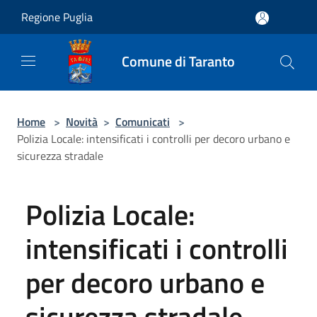
Salta al contenuto principale
Regione Puglia
Comune di Taranto
Home
>
Novità
>
Comunicati
>
Polizia Locale: intensificati i controlli per decoro urbano e
sicurezza stradale
Polizia Locale:
intensificati i controlli
per decoro urbano e
sicurezza stradale