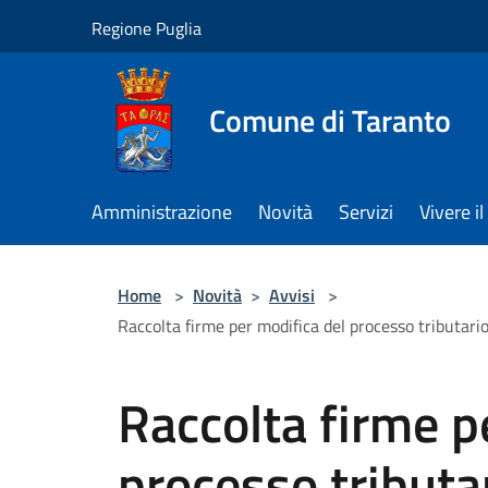
Salta al contenuto principale
Regione Puglia
Comune di Taranto
Amministrazione
Novità
Servizi
Vivere 
Home
>
Novità
>
Avvisi
>
Raccolta firme per modifica del processo tributario (
Raccolta firme p
processo tributar