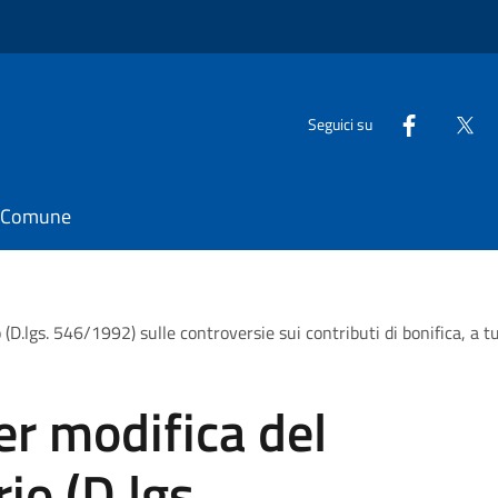
Seguici su
il Comune
D.lgs. 546/1992) sulle controversie sui contributi di bonifica, a tute
er modifica del
io (D.lgs.