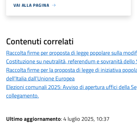
VAI ALLA PAGINA
Contenuti correlati
Raccolta firme per proposta di legge popolare sulla modifi
Costituzione su neutralità, referendum e sovranità dello 
Raccolta firme per la proposta di legge di iniziativa popo
dell’Italia dall’Unione Europea
Elezioni comunali 2025: Avviso di apertura uffici della Se
collegamento.
Ultimo aggiornamento
: 4 luglio 2025, 10:37