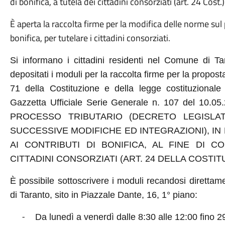
di bonifica, a tutela dei cittadini consorziati (art. 24 Cost.)
È aperta la raccolta firme per la modifica delle norme sul 
bonifica, per tutelare i cittadini consorziati.
Si informano i cittadini residenti nel Comune di Ta
depositati i moduli per la raccolta firme per la proposta 
71 della Costituzione e della legge costituzional
Gazzetta Ufficiale Serie Generale n. 107 del 1
PROCESSO TRIBUTARIO (DECRETO LEGISLAT
SUCCESSIVE MODIFICHE ED INTEGRAZIONI), IN
AI CONTRIBUTI DI BONIFICA, AL FINE DI C
CITTADINI CONSORZIATI (ART. 24 DELLA COSTIT
È possibile sottoscrivere i moduli recandosi direttam
di Taranto, sito in Piazzale Dante, 16, 1° piano:
Da lunedì a venerdì dalle 8:30 alle 12:00 fino 
-