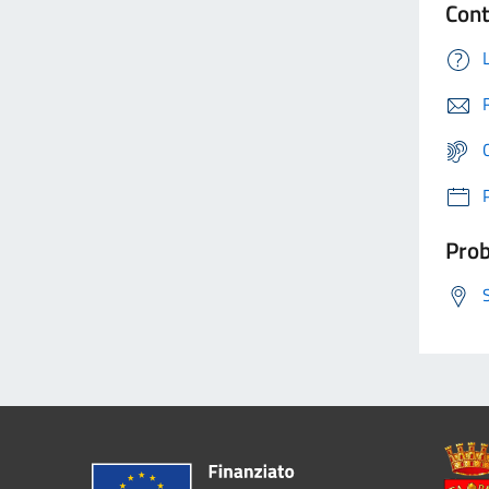
Cont
Prob