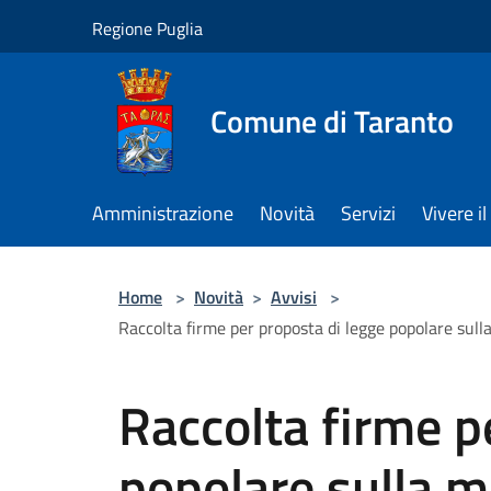
Salta al contenuto principale
Regione Puglia
Comune di Taranto
Amministrazione
Novità
Servizi
Vivere 
Home
>
Novità
>
Avvisi
>
Raccolta firme per proposta di legge popolare sulla
Raccolta firme p
popolare sulla mo