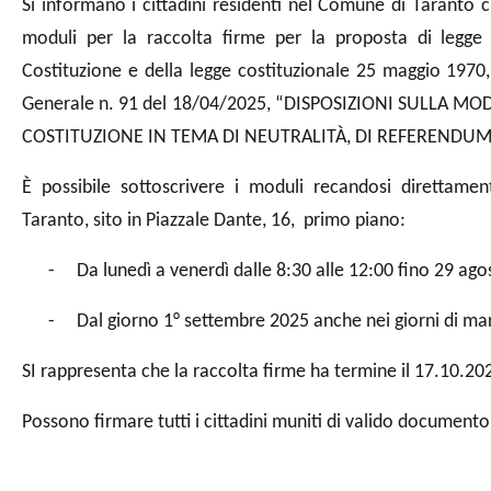
Si informano i cittadini residenti nel Comune di Taranto ch
moduli per la raccolta firme per la proposta di legge di
Costituzione e della legge costituzionale 25 maggio 1970,
Generale n. 91 del 18/04/2025, “DISPOSIZIONI SULLA MOD
COSTITUZIONE IN TEMA DI NEUTRALITÀ, DI REFERENDUM 
È possibile sottoscrivere i moduli recandosi direttamen
Taranto, sito in Piazzale Dante, 16, primo piano:
-
Da lunedì a venerdì dalle 8:30 alle 12:00 fino 29 ag
-
Dal giorno 1° settembre 2025 anche nei giorni di mar
SI rappresenta che la raccolta firme ha termine il 17.10.202
Possono firmare tutti i cittadini muniti di valido document