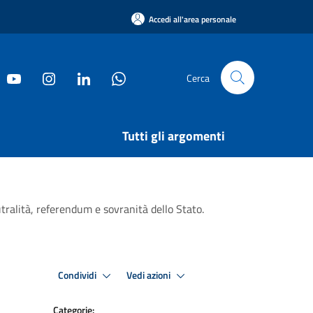
Accedi all'area personale
Cerca
Tutti gli argomenti
utralità, referendum e sovranità dello Stato.
Condividi
Vedi azioni
Categorie: