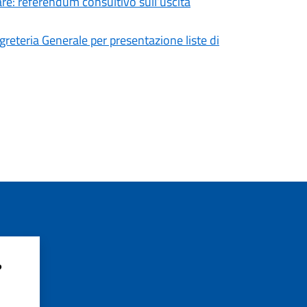
lare: referendum consultivo sull’uscita
greteria Generale per presentazione liste di
?