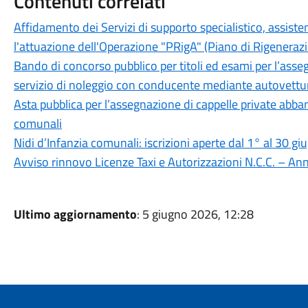
Contenuti correlati
Affidamento dei Servizi di supporto specialistico, assiste
l'attuazione dell'Operazione "PRigA" (Piano di Rigener
Bando di concorso pubblico per titoli ed esami per l’assegn
servizio di noleggio con conducente mediante autovettur
Asta pubblica per l’assegnazione di cappelle private abba
comunali
Nidi d’Infanzia comunali: iscrizioni aperte dal 1° al 30 g
Avviso rinnovo Licenze Taxi e Autorizzazioni N.C.C. – A
Ultimo aggiornamento
: 5 giugno 2026, 12:28