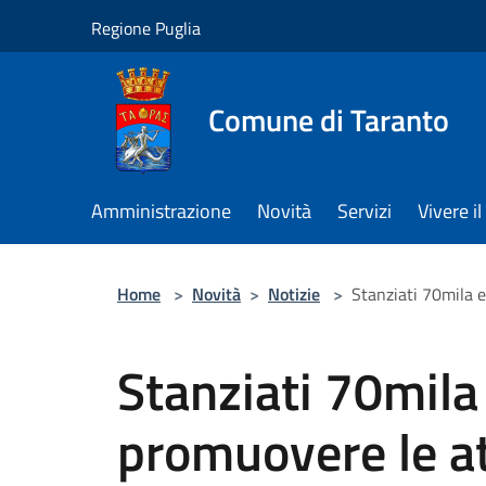
Salta al contenuto principale
Regione Puglia
Comune di Taranto
Amministrazione
Novità
Servizi
Vivere 
Home
>
Novità
>
Notizie
>
Stanziati 70mila e
Stanziati 70mila
promuovere le at