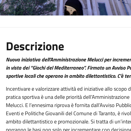
Descrizione
Nuova iniziativa dell’Amministrazione Melucci per increment
in vista dei “Giochi del Mediterraneo”. Firmato un Avviso Pu
sportive locali che operano in ambito dilettantistico. C’è 
Incentivare e valorizzare attività ed iniziative allo scopo d
pratica sportiva è una delle priorità dell’Amministrazione
Melucci. E l’ennesima riprova è fornita dall’Avviso Pubbli
Eventi e Politiche Giovanili del Comune di Taranto, è rivol
ambito dilettantistico e promozionale. Si tratta di un’inte
porranno le basi non solo per incrementare con decisione l