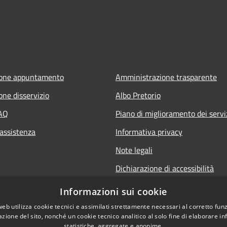
ione appuntamento
Amministrazione trasparente
one disservizio
Albo Pretorio
FAQ
Piano di miglioramento dei servi
 assistenza
Informativa privacy
Note legali
Dichiarazione di accessibilità
Informativa sulla videosorveglia
Informazioni sui cookie
mobile
web utilizza cookie tecnici e assimilati strettamente necessari al corretto fu
azione del sito, nonché un cookie tecnico analitico al solo fine di elaborare i
statistiche, aggregate e anonime.