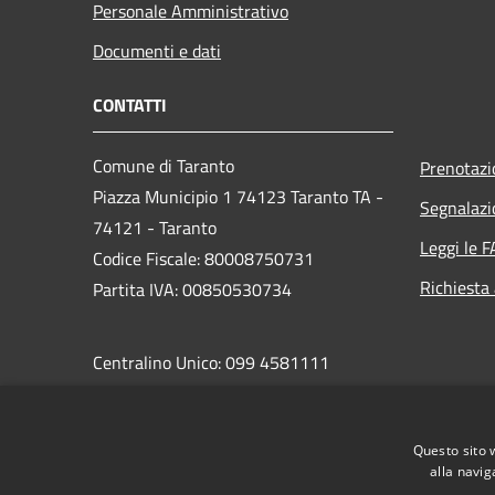
Personale Amministrativo
Documenti e dati
CONTATTI
Comune di Taranto
Prenotaz
Piazza Municipio 1 74123 Taranto TA -
Segnalazi
74121 - Taranto
Leggi le 
Codice Fiscale: 80008750731
Richiesta
Partita IVA: 00850530734
Centralino Unico: 099 4581111
PEC:
protocollo.comunetaranto@pec.rupar.puglia.it
Questo sito 
alla navig