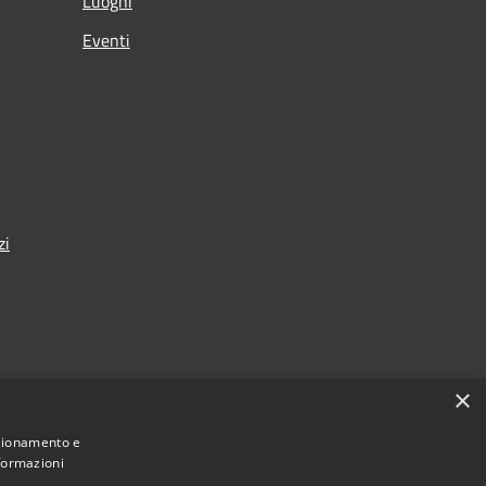
Luoghi
Eventi
zi
×
nza
nzionamento e
nformazioni