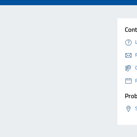
Cont
Prob