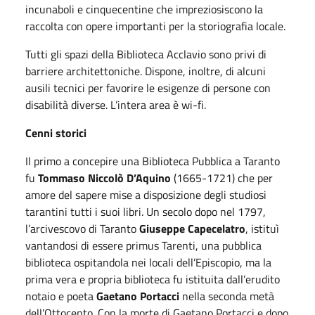
incunaboli e cinquecentine che impreziosiscono la
raccolta con opere importanti per la storiografia locale.
Tutti gli spazi della Biblioteca Acclavio sono privi di
barriere architettoniche. Dispone, inoltre, di alcuni
ausili tecnici per favorire le esigenze di persone con
disabilità diverse. L’intera area è wi-fi.
Cenni storici
Il primo a concepire una Biblioteca Pubblica a Taranto
fu
Tommaso Niccolò D’Aquino
(1665-1721) che per
amore del sapere mise a disposizione degli studiosi
tarantini tutti i suoi libri. Un secolo dopo nel 1797,
l’arcivescovo di Taranto
Giuseppe Capecelatro
, istituì
vantandosi di essere primus Tarenti, una pubblica
biblioteca ospitandola nei locali dell’Episcopio, ma la
prima vera e propria biblioteca fu istituita dall’erudito
notaio e poeta
Gaetano Portacci
nella seconda metà
dell’Ottocento. Con la morte di Gaetano Portacci e dopo