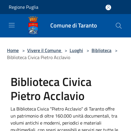
Salta al contenuto principale
Regione Puglia
Comune di Taranto
Home
>
Vivere il Comune
>
Luoghi
>
Biblioteca
>
Biblioteca Civica Pietro Acclavio
Biblioteca Civica
Pietro Acclavio
La Biblioteca Civica "Pietro Acclavio" di Taranto offre
un patrimonio di oltre 160.000 unità documentali, tra
volumi antichi e moderni, periodici e materiali
multimediali, con spazi accessibili e servizi per tutte le