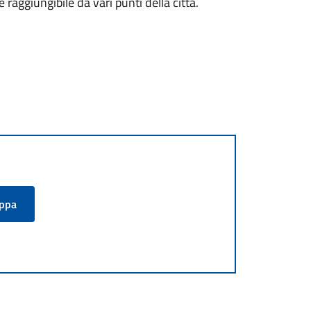
aggiungibile da vari punti della città.
appa