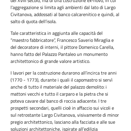
del XVIII secolo, ma di una costruzione ex-novo, in cui
l’aggregazione si limita agli ambienti dal lato di Largo
Civitanova, addossati al banco calcarenitico e quindi, al
salto di quota dell’isola.
Tale caratteristica in aggiunta alle capacità del
“maestro fabbricatore”, Francesco Saverio Miraglia e
del decoratore di interni, il pittore Domenico Carella,
hanno fatto del Palazzo Pantaleo un monumento
architettonico di grande valore artistico.
I lavori per la costruzione durarono all’incirca tre anni
(1770 - 1773), durante i quali il capomastro si servì
anche di tutto il materiale del palazzo demolito: i
mattoni vecchi e tutto il carparo e la pietra che si
poteva cavare dal banco di roccia adiacente. I tre
prospetti secondari, quelli cioè in affaccio sui vicoli e
sul retrostante Largo Civitanova, visivamente di minor
pregio architettonico, lasciano alla facciata e alle sue
soluzioni architettoniche, ispirate all’edilizia