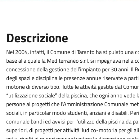
Descrizione
Nel 2004, infatti, il Comune di Taranto ha stipulato una c
base alla quale la Mediterraneo s.r.l. si impegnava nella c
concessione della gestione dell’impianto per 30 anni. Il R
degli spazi e disciplina le presenze annue riservate a parti
motorie di diverso tipo. Tutte le attività gestite dal Com
“utilizzazione sociale” della piscina, che ogni anno vede l
persone ai progetti che l’Amministrazione Comunale mett
sociali, in particolar modo studenti, anziani e disabili. P
comunale bandi ed avvisi per l'utilizzo della piscina da par
superiori, di progetti per attività' ludico-motoria per gli al
estivi rivolti ai minori per contrastare la dispersione scola