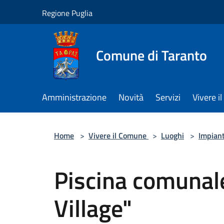
Salta al contenuto principale
Regione Puglia
Comune di Taranto
Amministrazione
Novità
Servizi
Vivere 
Home
>
Vivere il Comune
>
Luoghi
>
Impiant
Piscina comunal
Village"