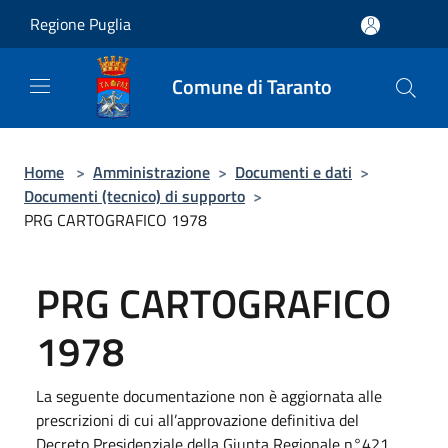
Salta al contenuto principale
Regione Puglia
Comune di Taranto
Home
>
Amministrazione
>
Documenti e dati
>
Documenti (tecnico) di supporto
>
PRG CARTOGRAFICO 1978
PRG CARTOGRAFICO
1978
La seguente documentazione non è aggiornata alle
prescrizioni di cui all’approvazione definitiva del
Decreto Presidenziale della Giunta Regionale n°421