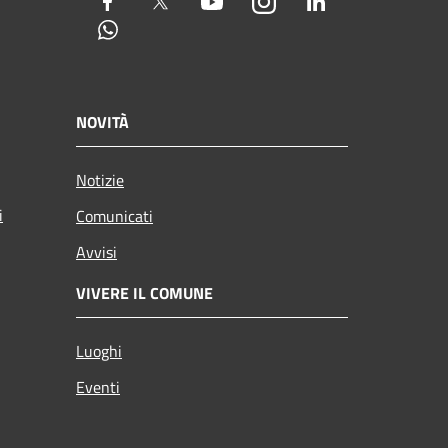
Facebook
Twitter
Youtube
Instagram
LinkedIn
Whatsapp
NOVITÀ
Notizie
i
Comunicati
Avvisi
VIVERE IL COMUNE
Luoghi
Eventi