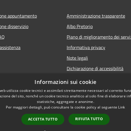
ione appuntamento
Amministrazione trasparente
one disservizio
Albo Pretorio
FAQ
Piano di miglioramento dei servi
 assistenza
Informativa privacy
Note legali
Dichiarazione di accessibilità
Informativa sulla videosorveglia
Informazioni sui cookie
mobile
web utilizza cookie tecnici e assimilati strettamente necessari al corretto fu
azione del sito, nonché un cookie tecnico analitico al solo fine di elaborare i
statistiche, aggregate e anonime.
Per maggiori dettagli, può consultare la cookie policy al seguente
Link
RIFIUTA TUTTO
ACCETTA TUTTO
l sito
Copyright © 2026 • Comune d