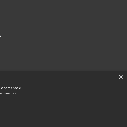
zi
×
nza
nzionamento e
nformazioni
Municipium
Accesso redazione
i Taranto • Powered by
•