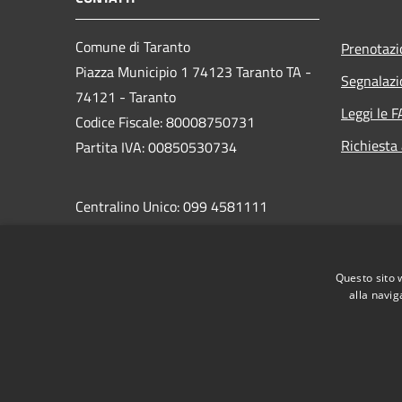
Comune di Taranto
Prenotaz
Piazza Municipio 1 74123 Taranto TA -
Segnalazi
74121 - Taranto
Leggi le 
Codice Fiscale: 80008750731
Richiesta
Partita IVA: 00850530734
Centralino Unico: 099 4581111
PEC:
protocollo.comunetaranto@pec.rupar.puglia.it
Questo sito 
alla navig
RSS
Accessibilità
Privacy
Cookie
Mappa de