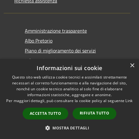
Richiesta assistenza
Amministrazione trasparente
Albo Pretorio
Piano di miglioramento dei servizi
Informativa privacy
×
Informazioni sui cookie
Note legali
Questo sito web utilizza cookie tecnici e assimilati strettamente
Dichiarazione di accessibilità
necessari al corretto funzionamento e alla navigazione del sito,
nonché un cookie tecnico analitico al solo fine di elaborare
Informativa sulla videosorveglianza mobile
informazioni statistiche, aggregate e anonime.
Per maggiori dettagli, può consultare la cookie policy al seguente
Link
RIFIUTA TUTTO
ACCETTA TUTTO
MOSTRA DETTAGLI
RSS
Copyright © 2026 • Comune di
Accessibilità
Taranto • Powered by