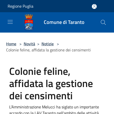
Salta al contenuto principale
Regione Puglia
Comune di Taranto
Home
>
Novità
>
Notizie
>
Colonie feline, affidata la gestione dei censimenti
Colonie feline,
affidata la gestione
dei censimenti
L’Amministrazione Melucci ha siglato un importante
accordo con la LAV Taranto nell'ambito delle attività