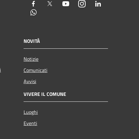
Facebook
Twitter
Youtube
Instagram
LinkedIn
Whatsapp
NOVITÀ
Notizie
i
Comunicati
Avvisi
VIVERE IL COMUNE
Luoghi
Eventi