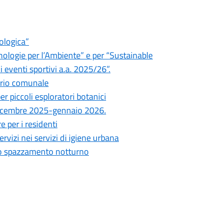
ologica”
nologie per l’Ambiente” e per “Sustainable
eventi sportivi a.a. 2025/26”.
orio comunale
er piccoli esploratori botanici
i, dicembre 2025-gennaio 2026.
 per i residenti
vizi nei servizi di igiene urbana
 lo spazzamento notturno