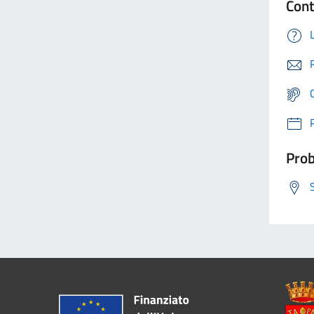
Cont
Prob