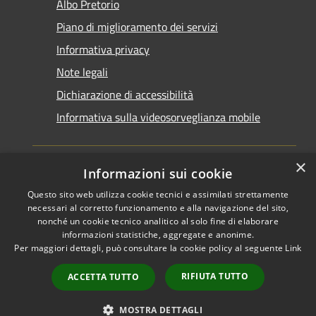
Albo Pretorio
Piano di miglioramento dei servizi
Informativa privacy
Note legali
Dichiarazione di accessibilità
Informativa sulla videosorveglianza mobile
×
Informazioni sui cookie
Questo sito web utilizza cookie tecnici e assimilati strettamente
RSS
Copyright © 2026 • Comune di
necessari al corretto funzionamento e alla navigazione del sito,
Accessibilità
Taranto • Powered by
nonché un cookie tecnico analitico al solo fine di elaborare
informazioni statistiche, aggregate e anonime.
Privacy
Municipium
Accesso
•
Per maggiori dettagli, può consultare la cookie policy al seguente
Link
Cookie
redazione
Mappa del sito
RIFIUTA TUTTO
ACCETTA TUTTO
Area riservata del
dipendente
MOSTRA DETTAGLI