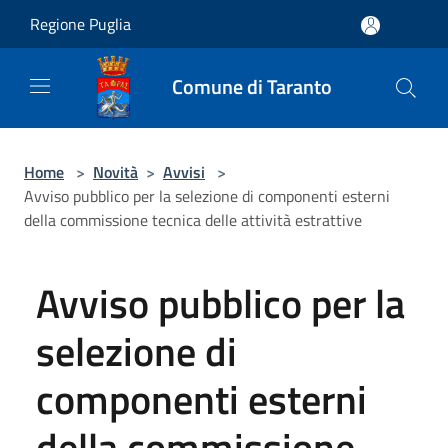
Salta al contenuto principale
Regione Puglia
Comune di Taranto
Home
>
Novità
>
Avvisi
>
Avviso pubblico per la selezione di componenti esterni
della commissione tecnica delle attività estrattive
Avviso pubblico per la
selezione di
componenti esterni
della commissione