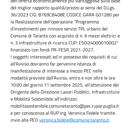
dell’offerta economicamente più vantaggiosa sulla base
del miglior rapporto qualità/prezzo ai sensi del D.Lgs.
36/2023 CIG: B769CB408E CODICE GARA G01280 per
la Realizzazione dell’operazione “Programma
d’investimenti per rinnovo servizi TPL urbano del
Comune di Taranto con acquisto di n. 6 mezzi elettrici e
n. 3 infrastrutture di ricarica CUP: E50I24000010002"
finanziato con fondi PR-FESR 2021-2027.
I soggetti interessati ed in possesso dei requisiti di cui
all'Avviso dovranno far pervenire istanza di
manifestazione di interesse a mezzo PEC nelle
modalità previste dall'Avviso, entro e non oltre le ore
10:00 del giorno 11 settembre 2025, all'attenzione del
Dirigente della Direzione Lavori Pubblici, Infrastrutture
e Mobilità Sostenibile all’indirizzo
mobilitasostenibile.comunetaranto@pec.rupar.puglia.it
e per conoscenza al RUP Ing. Veronica Fedele tramite
invio alla PEO
veronica.fedele@comune.taranto.it
.