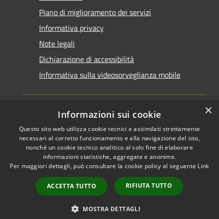
Piano di miglioramento dei servizi
Informativa privacy
Note legali
Dichiarazione di accessibilità
Informativa sulla videosorveglianza mobile
×
Informazioni sui cookie
Questo sito web utilizza cookie tecnici e assimilati strettamente
RSS
Copyright © 2026 • Comune di
necessari al corretto funzionamento e alla navigazione del sito,
Accessibilità
Taranto • Powered by
nonché un cookie tecnico analitico al solo fine di elaborare
informazioni statistiche, aggregate e anonime.
Privacy
Municipium
Accesso
•
Per maggiori dettagli, può consultare la cookie policy al seguente
Link
Cookie
redazione
Mappa del sito
RIFIUTA TUTTO
ACCETTA TUTTO
Area riservata del
dipendente
MOSTRA DETTAGLI