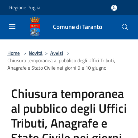
Salta al contenuto principale
Regione Puglia
Comune di Taranto
Home
>
Novità
>
Avvisi
>
Chiusura temporanea al pubblico degli Uffici Tributi,
Anagrafe e Stato Civile nei giorni 9 e 10 giugno
Chiusura temporanea
al pubblico degli Uffici
Tributi, Anagrafe e
Stato Civile nei giorni