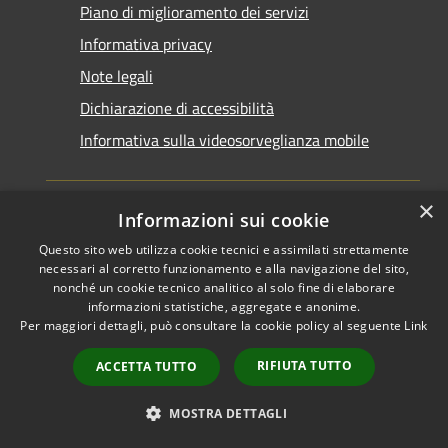
Piano di miglioramento dei servizi
Informativa privacy
Note legali
Dichiarazione di accessibilità
Informativa sulla videosorveglianza mobile
×
Informazioni sui cookie
Questo sito web utilizza cookie tecnici e assimilati strettamente
RSS
Copyright © 2026 • Comune di
necessari al corretto funzionamento e alla navigazione del sito,
Accessibilità
Taranto • Powered by
nonché un cookie tecnico analitico al solo fine di elaborare
informazioni statistiche, aggregate e anonime.
Privacy
Municipium
Accesso
•
Per maggiori dettagli, può consultare la cookie policy al seguente
Link
Cookie
redazione
Mappa del sito
RIFIUTA TUTTO
ACCETTA TUTTO
Area riservata del
dipendente
MOSTRA DETTAGLI