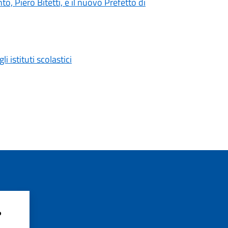
nto, Piero Bitetti, e il nuovo Prefetto di
i istituti scolastici
?