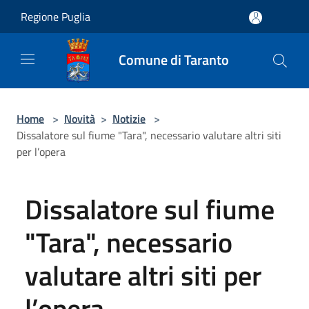
Salta al contenuto principale
Regione Puglia
Comune di Taranto
Home
>
Novità
>
Notizie
>
Dissalatore sul fiume "Tara", necessario valutare altri siti
per l’opera
Dissalatore sul fiume
"Tara", necessario
valutare altri siti per
l’opera