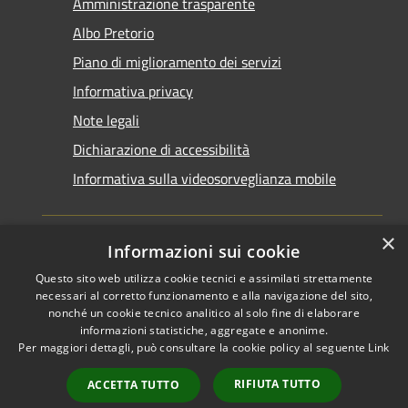
Amministrazione trasparente
Albo Pretorio
Piano di miglioramento dei servizi
Informativa privacy
Note legali
Dichiarazione di accessibilità
Informativa sulla videosorveglianza mobile
×
Informazioni sui cookie
Questo sito web utilizza cookie tecnici e assimilati strettamente
RSS
Copyright © 2026 • Comune di
necessari al corretto funzionamento e alla navigazione del sito,
Accessibilità
Taranto • Powered by
nonché un cookie tecnico analitico al solo fine di elaborare
informazioni statistiche, aggregate e anonime.
Privacy
Municipium
Accesso
•
Per maggiori dettagli, può consultare la cookie policy al seguente
Link
Cookie
redazione
Mappa del sito
RIFIUTA TUTTO
ACCETTA TUTTO
Area riservata del