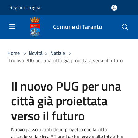
Salta al contenuto principale
Regione Puglia
Comune di Taranto
Home
>
Novità
>
Notizie
>
Il nuovo PUG per una città già proiettata verso il futuro
Il nuovo PUG per una
città già proiettata
verso il futuro
Nuovo passo avanti di un progetto che la città
attendeva da circa 50 anni e che, grazie alle iniziative