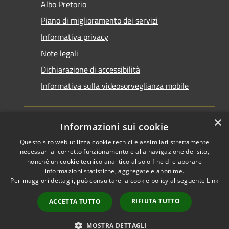
Albo Pretorio
Piano di miglioramento dei servizi
Informativa privacy
Note legali
Dichiarazione di accessibilità
Informativa sulla videosorveglianza mobile
×
Informazioni sui cookie
Questo sito web utilizza cookie tecnici e assimilati strettamente
RSS
Copyright © 2026 • Comune di
necessari al corretto funzionamento e alla navigazione del sito,
Accessibilità
Taranto • Powered by
nonché un cookie tecnico analitico al solo fine di elaborare
informazioni statistiche, aggregate e anonime.
Privacy
Municipium
Accesso
•
Per maggiori dettagli, può consultare la cookie policy al seguente
Link
Cookie
redazione
Mappa del sito
RIFIUTA TUTTO
ACCETTA TUTTO
Area riservata del
dipendente
MOSTRA DETTAGLI