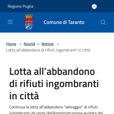
Salta al contenuto principale
Regione Puglia
Comune di Taranto
Home
>
Novità
>
Notizie
>
Lotta all’abbandono di rifiuti ingombranti in città
Lotta all’abbandono
di rifiuti ingombranti
in città
Continua la lotta all’abbandono “selvaggio” di rifiuti
ingombranti da parte dell’Amministrazione guidata dal