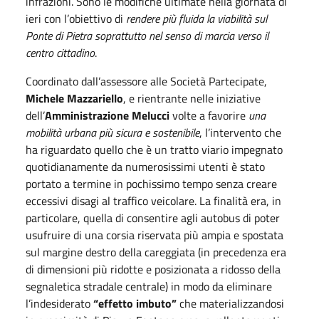
infrazioni. Sono le modifiche ultimate nella giornata di
ieri con l’obiettivo di
rendere più fluida la viabilità sul
Ponte di Pietra soprattutto nel senso di marcia verso il
centro cittadino
.
Coordinato dall’assessore alle Società Partecipate,
Michele Mazzariello
, e rientrante nelle iniziative
dell’
Amministrazione Melucci
volte a favorire
una
mobilità urbana più sicura e sostenibile
, l’intervento che
ha riguardato quello che è un tratto viario impegnato
quotidianamente da numerosissimi utenti è stato
portato a termine in pochissimo tempo senza creare
eccessivi disagi al traffico veicolare. La finalità era, in
particolare, quella di consentire agli autobus di poter
usufruire di una corsia riservata più ampia e spostata
sul margine destro della careggiata (in precedenza era
di dimensioni più ridotte e posizionata a ridosso della
segnaletica stradale centrale) in modo da eliminare
l’indesiderato
“effetto imbuto”
che materializzandosi