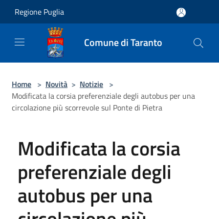
Salta al contenuto principale
Regione Puglia
Comune di Taranto
Home
>
Novità
>
Notizie
>
Modificata la corsia preferenziale degli autobus per una
circolazione più scorrevole sul Ponte di Pietra
Modificata la corsia
preferenziale degli
autobus per una
circolazione più