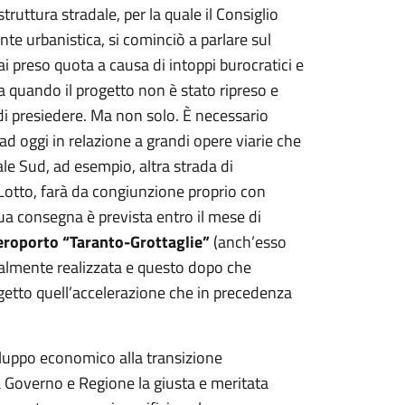
truttura stradale, per la quale il Consiglio
te urbanistica, si cominciò a parlare sul
ai preso quota a causa di intoppi burocratici e
o a quando il progetto non è stato ripreso e
di presiedere. Ma non solo. È necessario
d oggi in relazione a grandi opere viarie che
le Sud, ad esempio, altra strada di
 Lotto, farà da congiunzione proprio con
sua consegna è prevista entro il mese di
eroporto “Taranto-Grottaglie”
(anch’esso
inalmente realizzata e questo dopo che
getto quell’accelerazione che in precedenza
viluppo economico alla transizione
Governo e Regione la giusta e meritata