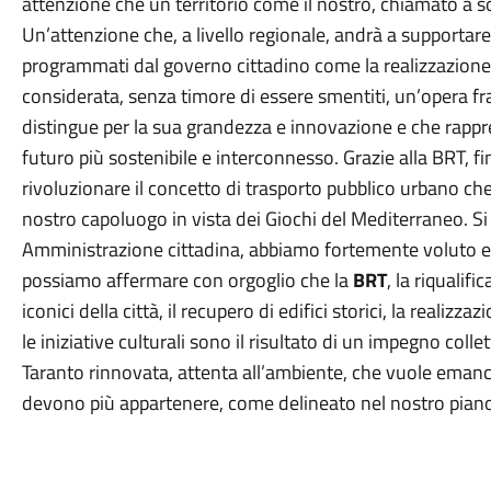
attenzione che un territorio come il nostro, chiamato a s
Un’attenzione che, a livello regionale, andrà a supportare
programmati dal governo cittadino come la realizzazione d
considerata, senza timore di essere smentiti, un’opera fra
distingue per la sua grandezza e innovazione e che rapp
futuro più sostenibile e interconnesso. Grazie alla BRT, f
rivoluzionare il concetto di trasporto pubblico urbano che p
nostro capoluogo in vista dei Giochi del Mediterraneo. Si
Amministrazione cittadina, abbiamo fortemente voluto ed
possiamo affermare con orgoglio che la
BRT
, la riqualif
iconici della città, il recupero di edifici storici, la realizz
le iniziative culturali sono il risultato di un impegno coll
Taranto rinnovata, attenta all’ambiente, che vuole emanci
devono più appartenere, come delineato nel nostro piano 