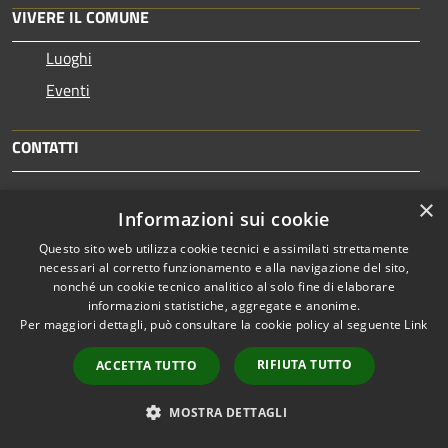
VIVERE IL COMUNE
Luoghi
Eventi
CONTATTI
Comune di Taranto
×
Informazioni sui cookie
Piazza Municipio 1 74123 Taranto TA - 74121 - Taranto
Codice Fiscale: 80008750731
Questo sito web utilizza cookie tecnici e assimilati strettamente
necessari al corretto funzionamento e alla navigazione del sito,
Partita IVA: 00850530734
nonché un cookie tecnico analitico al solo fine di elaborare
informazioni statistiche, aggregate e anonime.
Per maggiori dettagli, può consultare la cookie policy al seguente
Link
Centralino Unico: 099 4581111
RIFIUTA TUTTO
ACCETTA TUTTO
PEC:
protocollo.comunetaranto@pec.rupar.puglia.it
MOSTRA DETTAGLI