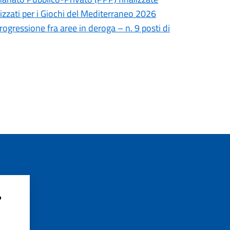
lizzati per i Giochi del Mediterraneo 2026
rogressione fra aree in deroga – n. 9 posti di
?