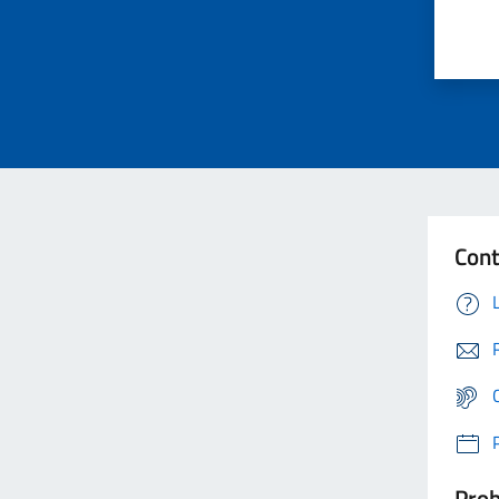
Cont
Prob