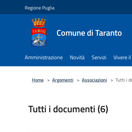
Salta al contenuto principale
Regione Puglia
Comune di Taranto
Amministrazione
Novità
Servizi
Vivere 
Home
>
Argomenti
>
Associazioni
>
Tutti i 
Tutti i documenti (6)