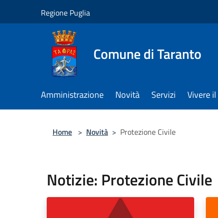
Salta al contenuto principale
Regione Puglia
Comune di Taranto
Amministrazione
Novità
Servizi
Vivere 
Home
>
Novità
>
Protezione Civile
Notizie: Protezione Civile