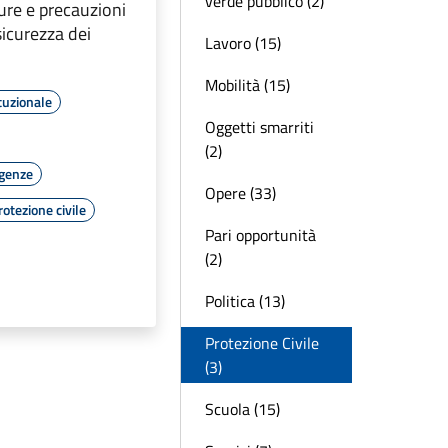
verde pubblico (2)
ure e precauzioni
sicurezza dei
Lavoro (15)
Mobilità (15)
tuzionale
Oggetti smarriti
(2)
rgenze
Opere (33)
rotezione civile
Pari opportunità
(2)
Politica (13)
Protezione Civile
(3)
Scuola (15)