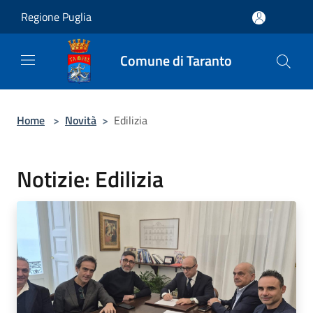
Salta al contenuto principale
Regione Puglia
Comune di Taranto
Home
>
Novità
>
Edilizia
Notizie: Edilizia