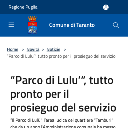
Salta al contenuto principale
Regione Puglia
Comune di Taranto
Home
>
Novità
>
Notizie
>
“Parco di Lulu’”, tutto pronto per il prosieguo del servizio
“Parco di Lulu’”, tutto
pronto per il
prosieguo del servizio
“Il Parco di Lulù”, l’area ludica del quartiere “Tamburi”
che da un anno l’Amministrazione comunale ha messo